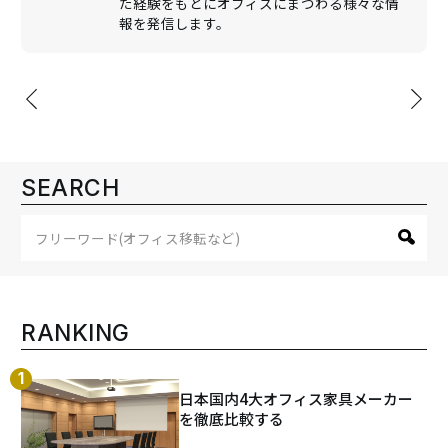
た経験をもとにオフィスにまつわる様々な情
報を発信します。
投
稿
ナ
ビ
SEARCH
ゲ
ー
シ
ョ
ン
RANKING
日本国内4大オフィス家具メーカー
を徹底比較する