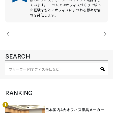
ています。 コラムではオフィスづくりで培っ
た経験をもとにオフィスにまつわる様々な情
報を発信します。
投
稿
ナ
ビ
SEARCH
ゲ
ー
シ
ョ
ン
RANKING
日本国内4大オフィス家具メーカー