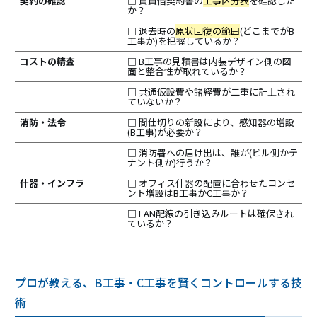
契約の確認
□ 賃貸借契約書の
工事区分表
を確認した
か？
□ 退去時の
原状回復の範囲
(どこまでがB
工事か)を把握しているか？
コストの精査
□ B工事の見積書は内装デザイン側の図
面と整合性が取れているか？
□ 共通仮設費や諸経費が二重に計上され
ていないか？
消防・法令
□ 間仕切りの新設により、感知器の増設
(B工事)が必要か？
□ 消防署への届け出は、誰が(ビル側かテ
ナント側か)行うか？
什器・インフラ
□ オフィス什器の配置に合わせたコンセ
ント増設はB工事かC工事か？
□ LAN配線の引き込みルートは確保され
ているか？
プロが教える、B工事・C工事を賢くコントロールする技
術