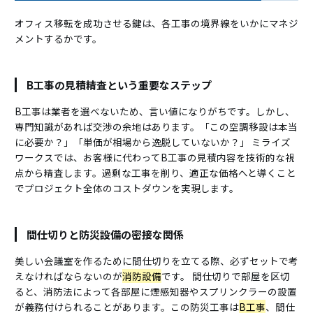
オフィス移転を成功させる鍵は、各工事の境界線をいかにマネジ
メントするかです。
B工事の見積精査という重要なステップ
B工事は業者を選べないため、言い値になりがちです。しかし、
専門知識があれば交渉の余地はあります。「この空調移設は本当
に必要か？」「単価が相場から逸脱していないか？」 ミライズ
ワークスでは、お客様に代わってB工事の見積内容を技術的な視
点から精査します。過剰な工事を削り、適正な価格へと導くこと
でプロジェクト全体のコストダウンを実現します。
間仕切りと防災設備の密接な関係
美しい会議室を作るために間仕切りを立てる際、必ずセットで考
えなければならないのが
消防設備
です。 間仕切りで部屋を区切
ると、消防法によって各部屋に煙感知器やスプリンクラーの設置
が義務付けられることがあります。この防災工事は
B工事
、間仕