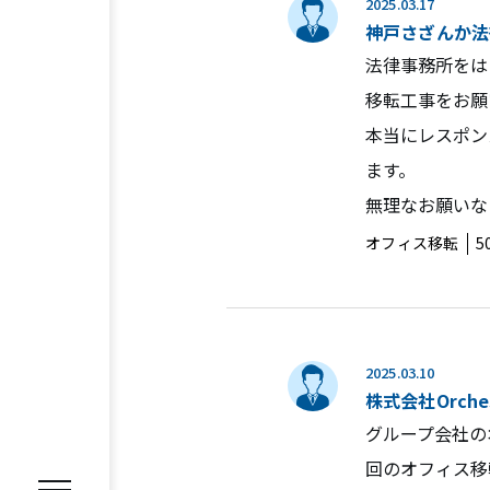
2025.03.17
神戸さざんか法
法律事務所をは
移転工事をお願
本当にレスポン
REASON
ます。
選ばれる理由
無理なお願いな
オフィス移転
5
SERVICE
サービス内容
オフィス移転プロジェクトマネジ
オフィスファシリティ
オフィス
2025.03.10
株式会社Orches
WORKS
施工事例
グループ会社の
回のオフィス移
VOICE
お客様の声