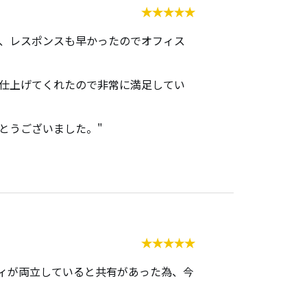
会員ログイン
、レスポンスも早かったのでオフィス
仕上げてくれたので非常に満足してい
NEWS
新着情報
とうございました。"
COLUMN
コラム
FAQ
よくあるご質問
ィが両立していると共有があった為、今