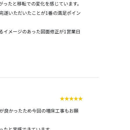
がったと移転での変化を感じています。
無料相談・お問い合わせ
完遂いただいたことが1番の満足ポイン
オフィスデザイン/費用の
シミュレーション
るイメージのあった図面修正が1営業日
資料請求・ダウンロード
協力会社様募集
会員サービス&オフィス家具通販
MIRAIZ PLUS
ミライズプラス
が良かったため今回の増床工事もお願
ったと実感できています。