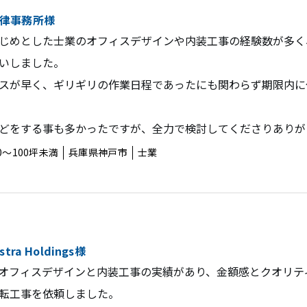
律事務所様
じめとした士業のオフィスデザインや内装工事の経験数が多く
いしました。
スが早く、ギリギリの作業日程であったにも関わらず期限内に
どをする事も多かったですが、全力で検討してくださりありが
0〜100坪未満
兵庫県神戸市
士業
メント
オフィス空間設計・デザイン
ビルリノベーション
tra Holdings様
オフィスデザインと内装工事の実績があり、金額感とクオリテ
転工事を依頼しました。