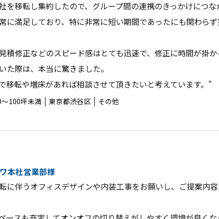
社を移転し集約したので、グループ間の連携のきっかけにつな
常に満足しており、特に非常に短い期間であったにも関わらず
見積修正などのスピード感はとても迅速で、修正に時間が掛か
いた際は、本当に驚きました。
概要
オフィス・アクセス
で移転や増床があれば相談させて頂きたいと考えています。"
0〜100坪未満
東京都渋谷区
その他
リーフォーム
ワ本社営業部様
転に伴うオフィスデザインや内装工事をお願いし、ご提案内容
ペースも充実してオンオフの切り替えがしやすく環境が良くな