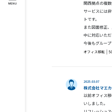
関西拠点の複数
MENU
インタビュー
お客様の声
サービスには非
トです。
COMPANY
また図面修正、
企業情報
中に対応いただ
代表メッセージ
企業理念
会社
今後もグループ
RECRUIT
オフィス移転
5
採用情報
スタッフ紹介
募集要項
エント
2025.03.07
Instagram
Facebook
株式会社マエカ
以前オフィス移
いしました。
リフレッシュス