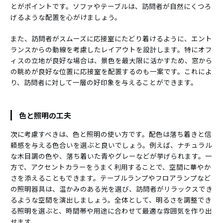
とがポイントです。ソファやテーブルは、訪問者が自然にくつろ
げるような配置を心がけましょう。
また、訪問者がスムーズに応接室にたどり着けるように、エント
ランスからの動線を考慮したレイアウトを設計します。特にオフ
ィスの立地が良好な場合は、景色を最大限に活かすため、窓から
の眺めが良好な位置に応接室を配置するのも一案です。これによ
り、訪問者に対して一層の好印象を与えることができます。
色と照明の工夫
次に考慮すべきは、色と照明の使い方です。配色は落ち着きと信
頼感を与える色合いを選ぶと良いでしょう。例えば、ナチュラル
な木目調の色や、落ち着いた青やグレーなどが挙げられます。一
方で、アクセントカラーをうまく利用することで、空間に華やか
さを添えることもできます。テーブルランプやフロアランプなど
の照明器具は、温かみのある光を選び、訪問者がリラックスでき
るような空間を演出しましょう。全体として、明るさを調整でき
る照明を選ぶと、時間帯や用途に合わせて最適な雰囲気を作り出
せます。