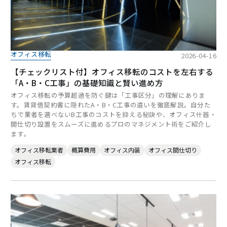
オフィス移転
2026-04-16
【チェックリスト付】オフィス移転のコストを左右する
「A・B・C工事」の基礎知識と賢い進め方
オフィス移転の予算超過を防ぐ鍵は「工事区分」の理解にありま
す。賃貸借契約書に隠れたA・B・C工事の違いを徹底解説。自分た
ちで業者を選べないB工事のコストを抑える秘訣や、オフィス什器・
間仕切り設置をスムーズに進めるプロのマネジメント術をご紹介し
ます。
オフィス移転業者
概算費用
オフィス内装
オフィス間仕切り
オフィス移転