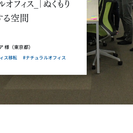
オフィス_「ぬくもり
する空間
ア 様（東京都）
フィス移転
#ナチュラルオフィス