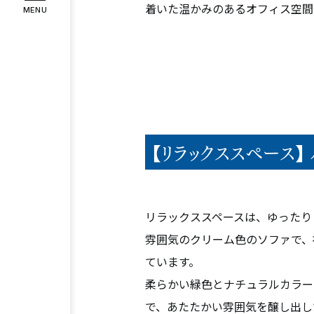
着いた温かみのあるオフィス空間
MENU
インタビュー
お客様の声
COMPANY
企業情報
代表メッセージ
企業理念
会社
RECRUIT
【リラックススペース
採用情報
スタッフ紹介
募集要項
エント
リラックススペースは、ゆったり
Instagram
Facebook
雰囲気のクリーム色のソファで、
ています。
柔らかい緑色とナチュラルカラー
で、あたたかい雰囲気を醸し出し