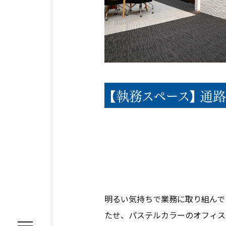
REASON
選ばれる理由
【執務スペース】 通
SERVICE
サービス内容
オフィス移転プロジェクトマネジ
オフィスファシリティ
オフィス
WORKS
施工事例
明るい気持ちで業務に取り組んで
たせ、パステルカラーのオフィス
VOICE
お客様の声