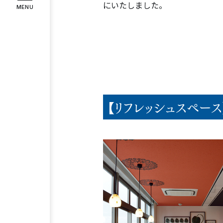
にいたしました。
MENU
インタビュー
お客様の声
COMPANY
企業情報
代表メッセージ
企業理念
会社
【リフレッシュスペー
RECRUIT
採用情報
スタッフ紹介
募集要項
エント
Instagram
Facebook