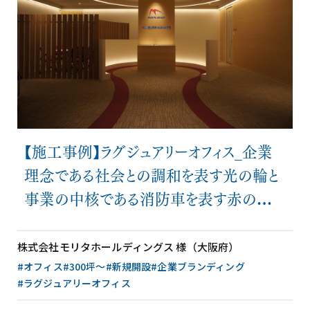
【施工事例】ラグジュアリーオフィス_企業
理念である社会との調和を表す光の輪と
事業の中核である消防車を表す赤の差し
色が特徴
株式会社モリタホールディングス 様（大阪府）
#オフィス
#300坪〜
#新規開設
#企業ブランディング
#ラグジュアリーオフィス