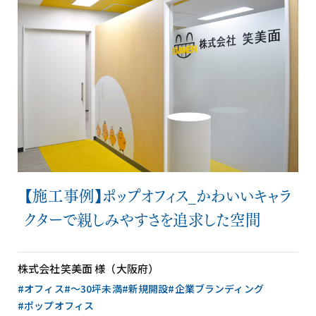
【施工事例】ポップオフィス_かわいいキャラ
クターで親しみやすさを追求した空間
株式会社笑美面 様（大阪府）
#オフィス
#〜30坪未満
#新規開設
#企業ブランディング
#ポップオフィス