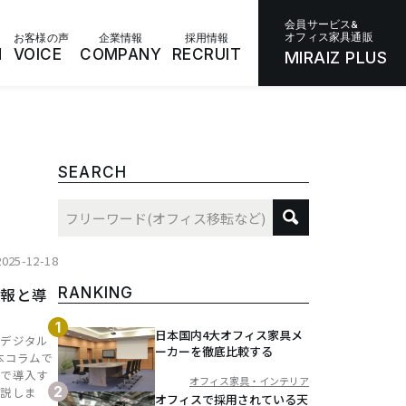
会員サービス&
オフィス家具通販
お客様の声
企業情報
採用情報
N
VOICE
COMPANY
RECRUIT
MIRAIZ PLUS
SEARCH
2025-12-18
情報と導
RANKING
日本国内4大オフィス家具メ
とデジタル
ーカーを徹底比較する
本コラムで
スで導入す
オフィス家具・インテリア
解説しま
オフィスで採用されている天