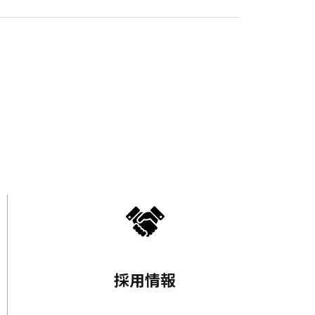
無料相談・お問い合わせ
オフィスデザイン/費用の
シミュレーション
資料請求・ダウンロード
協力会社様募集
会員サービス&オフィス家具通販
MIRAIZ PLUS
ミライズプラス
採用情報