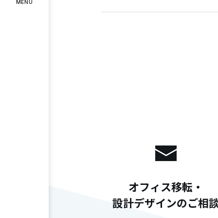
MENU
インタビュー
お客様の声
COMPANY
企業情報
代表メッセージ
企業理念
会社
RECRUIT
採用情報
スタッフ紹介
募集要項
エント
Instagram
Facebook
オフィス移転・
設計デザインのご相