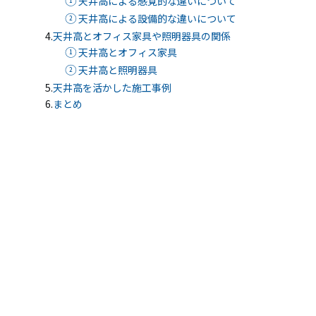
天井高による感覚的な違いについて
無料相談・お問い合わせ
天井高による設備的な違いについて
天井高とオフィス家具や照明器具の関係
天井高とオフィス家具
オフィスデザイン/費用の
シミュレーション
天井高と照明器具
天井高を活かした施工事例
まとめ
資料請求・ダウンロード
協力会社様募集
会員サービス&オフィス家具通販
MIRAIZ PLUS
ミライズプラス