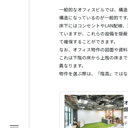
一般的なオフィスビルでは、構造
構造になっているのが一般的です
床下にはコンセントやLAN配線
ていますが、これらの設備を隠蔽
て確保することができます。
REASON
選ばれる理由
なお、オフィス物件の図面や資料
これは下階の床から上階の床まで
SERVICE
異なります。
サービス内容
物件を選ぶ際は、「階高」ではな
オフィス移転プロジェクトマネジ
オフィスファシリティ
オフィス
WORKS
施工事例
オ
デ
VOICE
お客様の声