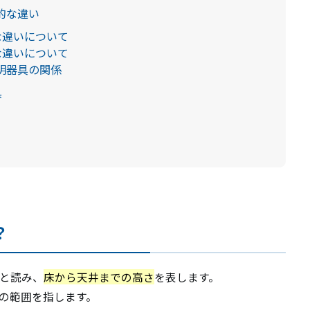
的な違い
な違いについて
な違いについて
明器具の関係
具
？
と読み、
床から天井までの高さ
を表します。
の範囲を指します。