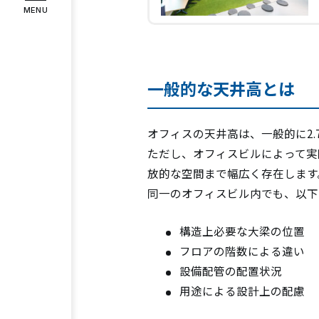
MENU
インタビュー
お客様の声
COMPANY
企業情報
一般的な天井高とは
代表メッセージ
企業理念
会社
オフィスの天井高は、一般的に2.
RECRUIT
採用情報
ただし、オフィスビルによって実際
放的な空間まで幅広く存在します
スタッフ紹介
募集要項
エント
同一のオフィスビル内でも、以下
構造上必要な大梁の位置
Instagram
Facebook
フロアの階数による違い
設備配管の配置状況
用途による設計上の配慮