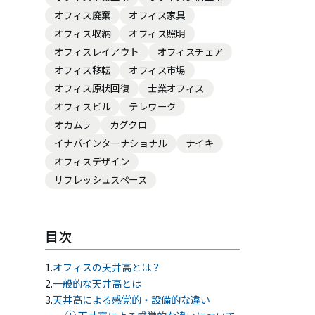
オフィス廃棄
オフィス家具
オフィス収納
オフィス照明
会員ログイン
オフィスレイアウト
オフィスチェア
オフィス移転
オフィス市場
オフィス原状回復
士業オフィス
NEWS
オフィスビル
テレワーク
新着情報
オカムラ
カグクロ
イナバインターナショナル
ナイキ
COLUMN
オフィスデザイン
コラム
リフレッシュスペース
FAQ
よくあるご質問
目次
オフィスの天井高とは？
一般的な天井高とは
天井高による感覚的・設備的な違い