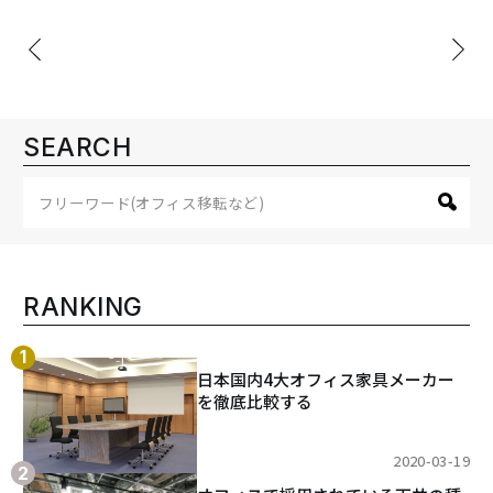
投
稿
ナ
ビ
SEARCH
ゲ
ー
シ
ョ
ン
RANKING
日本国内4大オフィス家具メーカー
を徹底比較する
2020-03-19