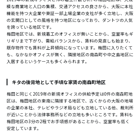
模な商業地と人口の集積、交通アクセスの良さから、大阪に本社
機能を持つ大企業や東証一部上場企業の支社が多く立地し、大阪
の玄関口としての風格を持つ地区になっており、ダントツの人気
を誇っている地区です。
梅田地区では、新規着工のオフィスが無いことから、空室率もギ
リギリまで下がり、需給バランスから、賃料の見直しも始まり、
既存物件でも賃料が上昇傾向になっています。梅田に入りたくて
も、なかなかオフィスが無く、隣接地区の南森町や中之島地区に
入居するというケースも多くみられます。
キタの後背地として手頃な家賃の南森町地区
梅田と同じく2019年の新規オフィスの供給予定は0件の南森町地
区は、梅田地区の東南に隣接する地区で、古くからの大阪の地場
の企業の本社、テレビやラジオ局なども立地している他、裁判所
が近いことから法律事務所などの立地も多いところです。賃料も
梅田地区の3分の2程でお手頃感があることから、空室率も低く
安定しています。