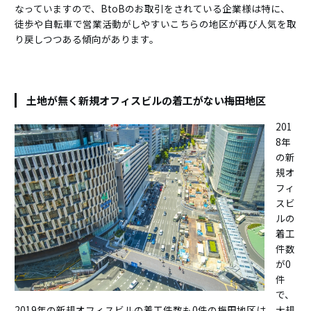
なっていますので、BtoBのお取引をされている企業様は特に、
徒歩や自転車で営業活動がしやすいこちらの地区が再び人気を取
り戻しつつある傾向があります。
土地が無く新規オフィスビルの着工がない梅田地区
201
8年
の新
規オ
フィ
スビ
ルの
着工
件数
が0
件
で、
2019年の新規オフィスビルの着工件数も0件の梅田地区は、大規