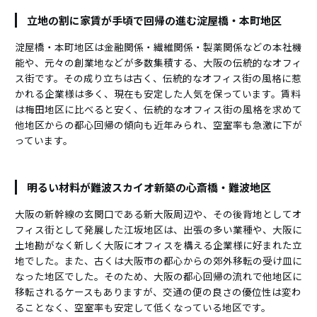
立地の割に家賃が手頃で回帰の進む淀屋橋・本町地区
淀屋橋・本町地区は金融関係・繊維関係・製薬関係などの本社機
能や、元々の創業地などが多数集積する、大阪の伝統的なオフィ
ス街です。その成り立ちは古く、伝統的なオフィス街の風格に惹
かれる企業様は多く、現在も安定した人気を保っています。賃料
は梅田地区に比べると安く、伝統的なオフィス街の風格を求めて
他地区からの都心回帰の傾向も近年みられ、空室率も急激に下が
っています。
明るい材料が難波スカイオ新築の心斎橋・難波地区
大阪の新幹線の玄関口である新大阪周辺や、その後背地としてオ
フィス街として発展した江坂地区は、出張の多い業種や、大阪に
土地勘がなく新しく大阪にオフィスを構える企業様に好まれた立
地でした。また、古くは大阪市の都心からの郊外移転の受け皿に
なった地区でした。そのため、大阪の都心回帰の流れで他地区に
移転されるケースもありますが、交通の便の良さの優位性は変わ
ることなく、空室率も安定して低くなっている地区です。