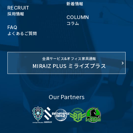
6.開示・訂正・停止について
新着情報
RECRUIT
当社は、当社が保有する個人情報について、お客
採用情報
COLUMN
さまご本人からの開示・訂正などのご請求があっ
コラム
FAQ
た場合は、適切に対応いたします。ご請求の方法は
よくあるご質問
当ウェブサイト内のお問い合わせフォームより問
い合わせください。
会員サービス&オフィス家具通販
7.法令・規範の遵守および安全管理措置
MIRAIZ PLUS ミライズプラス
当社は、個人情報の取り扱いにおいて適用される
法令、その他規範を遵守いたします。 また、個人
情報の正確性及び安全性を確保するため、情報セ
キュリティ対策をはじめとする安全管理措置を講
Our Partners
じ、個人情報への不正アクセス、または個人情報
の紛失、破壊、改ざん、漏えいなどの予防に努め
ます。