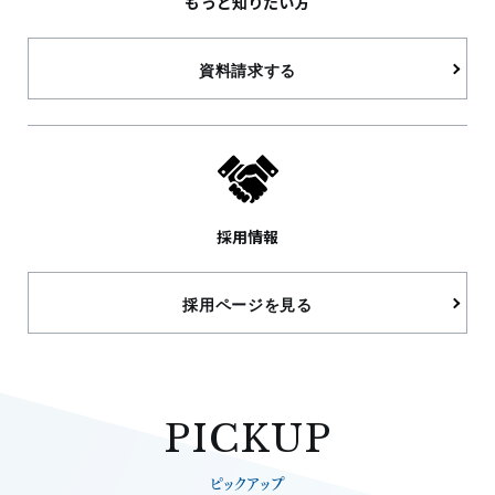
もっと知りたい方
（お問い合わせフォームに準じます）
(2)お客さまが当社の提供するサービスをご利用に
資料請求する
なる際に、自動的に収集されるお客さまの情報
・当社が運営するウェブサイトの閲覧履歴情報
・IPアドレス
3.個人情報の第三者提供
当社は、以下の場合を除き、お客さまから取得し
採用情報
た個人情報を第三者に提供いたしません。
(1)お客さまの同意を得ている場合
採用ページを見る
(2)法令等の規定により、お客さまの同意を得なく
ても提供することが認められる場合
但し、次に掲げる場合は上記に定める第三者への
PICKUP
提供には該当いたしません。
(1)当社が利用目的の達成に必要な範囲内において
ピックアップ