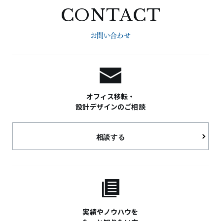
るなど、法令等に従って対応いたします。
CONTACT
〈利用目的〉
お問い合わせ
(1)当社サービスを提供・運営すること
(2)お客さまからのお問い合わせに回答すること
（本人確認を行うことを含みます）
(3)お客さまが利用中のサービスの新機能、更新情
オフィス移転・
報、キャンペーン等及び当社が提供する他のサー
設計デザインのご相談
ビスの案内のメールを送付すること
(4)ホームページのメンテナンス、重要なお知らせ
相談する
など必要に応じたご連絡をすること
(5)上記の利用目的に付随する目的のため
2.取得する個人情報について
(1)お客さまにご入力いただく情報
実績やノウハウを
・住所、氏名、電子メールアドレス、電話番号等