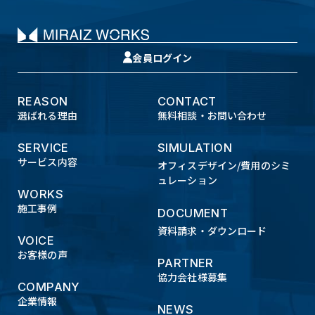
ることができます。お客さまがCookieの受け取り
を拒否された場合も当社ウェブサイトをご利用い
ただけますが、一部機能がご利用になれない場合
会員ログイン
があります。
REASON
CONTACT
5.セキュリティについて
選ばれる理由
無料相談・お問い合わせ
当社のウェブサイトでは、お客様の個人情報を安
全に保護するために「SSL（Secure Sockets
SERVICE
SIMULATION
サービス内容
Layer）」という暗号化通信技術を使用しておりま
オフィスデザイン/費用のシミ
ュレーション
す。SSLに対応したブラウザを使用することで、お
WORKS
客様の個人情報を自動的に暗号化して送受信して
施工事例
DOCUMENT
います。但し、SSLに対応していないブラウザをご
資料請求・ダウンロード
VOICE
使用の場合は、該当ページにアクセスできない、
お客様の声
PARTNER
情報の入力ができない等の場合がありますのでご
協力会社様募集
注意ください。
COMPANY
企業情報
NEWS