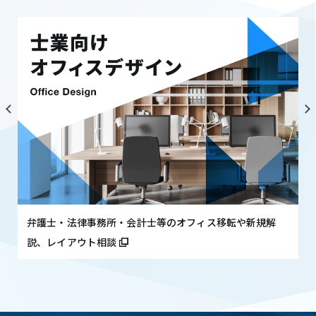
個人情報の取扱いの全部または一部を委託する場
合
(2)合併その他の事由による事業の承継に伴って個
人情報が提供される場合
4.cookieについて
当社ウェブサイトは、お客さまに一層便利にご利
用いただくために、一部のページで「Cookie」と
いう技術を使用しています。Cookieにより、ウェ
ブサイトはお客さまのコンピュータを識別するこ
とができるようになりますが、お客さまのお名
弁護士・法律事務所・会計士等のオフィス移転や新規解
前、ご住所、電話番号、メールアドレスといった
説、レイアウト相談
個人を特定可能な情報を取得することは一切あり
ません。お客さまは、ご利用いただくブラウザの
設定によりCookieの受け取りを拒否したり、
Cookieを受け取ったときに警告を表示させたりす