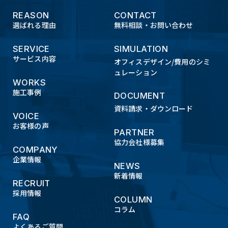
5.セキュリティについて
REASON
CONTACT
当社のウェブサイトでは、お客様の個人情報を安
選ばれる理由
無料相談・お問い合わせ
全に保護するために「SSL（Secure Sockets
SERVICE
SIMULATION
Layer）」という暗号化通信技術を使用しておりま
サービス内容
オフィスデザイン/費用のシミ
す。SSLに対応したブラウザを使用することで、お
ュレーション
客様の個人情報を自動的に暗号化して送受信して
WORKS
施工事例
います。但し、SSLに対応していないブラウザをご
DOCUMENT
使用の場合は、該当ページにアクセスできない、
資料請求・ダウンロード
VOICE
情報の入力ができない等の場合がありますのでご
お客様の声
PARTNER
注意ください。
協力会社様募集
COMPANY
企業情報
6.開示・訂正・停止について
NEWS
新着情報
当社は、当社が保有する個人情報について、お客
RECRUIT
採用情報
さまご本人からの開示・訂正などのご請求があっ
COLUMN
た場合は、適切に対応いたします。ご請求の方法は
コラム
FAQ
当ウェブサイト内のお問い合わせフォームより問
よくあるご質問