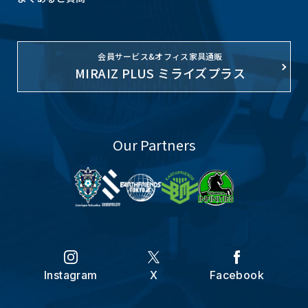
い合わせください。
7.法令・規範の遵守および安全管理措置
会員サービス&オフィス家具通販
当社は、個人情報の取り扱いにおいて適用される
MIRAIZ PLUS ミライズプラス
法令、その他規範を遵守いたします。 また、個人
情報の正確性及び安全性を確保するため、情報セ
キュリティ対策をはじめとする安全管理措置を講
Our Partners
じ、個人情報への不正アクセス、または個人情報
の紛失、破壊、改ざん、漏えいなどの予防に努め
ます。
8.個人情報取り扱いに関するお問い合わせ等
個人情報の取り扱いについてのお問い合わせ等
は、当ウェブサイト内のお問い合わせフォームよ
Instagram
X
Facebook
り問い合わせください。