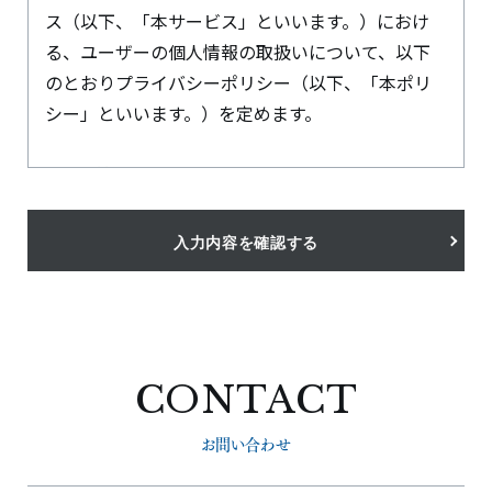
ス（以下、「本サービス」といいます。）におけ
る、ユーザーの個人情報の取扱いについて、以下
のとおりプライバシーポリシー（以下、「本ポリ
シー」といいます。）を定めます。
1.個人情報の取得と利用
当社は、2.に定める個人情報（以下、総称して「個
人情報」といいます）を以下に掲げる利用目的の
入力内容を確認する
達成に必要な範囲で取得・利用します。なお、利用
目的を変更する場合には、その内容を速やかにウ
ェブサイトで公表し、またはお客さまの同意を得
るなど、法令等に従って対応いたします。
CONTACT
〈利用目的〉
お問い合わせ
(1)当社サービスを提供・運営すること
(2)お客さまからのお問い合わせに回答すること