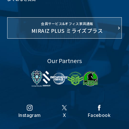
い合わせください。
7.法令・規範の遵守および安全管理措置
会員サービス&オフィス家具通販
当社は、個人情報の取り扱いにおいて適用される
MIRAIZ PLUS ミライズプラス
法令、その他規範を遵守いたします。 また、個人
情報の正確性及び安全性を確保するため、情報セ
キュリティ対策をはじめとする安全管理措置を講
Our Partners
じ、個人情報への不正アクセス、または個人情報
の紛失、破壊、改ざん、漏えいなどの予防に努め
ます。
8.個人情報取り扱いに関するお問い合わせ等
個人情報の取り扱いについてのお問い合わせ等
は、当ウェブサイト内のお問い合わせフォームよ
Instagram
X
Facebook
り問い合わせください。