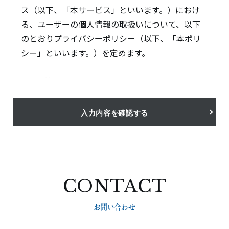
ス（以下、「本サービス」といいます。）におけ
る、ユーザーの個人情報の取扱いについて、以下
のとおりプライバシーポリシー（以下、「本ポリ
シー」といいます。）を定めます。
1.個人情報の取得と利用
当社は、2.に定める個人情報（以下、総称して「個
人情報」といいます）を以下に掲げる利用目的の
入力内容を確認する
達成に必要な範囲で取得・利用します。なお、利用
目的を変更する場合には、その内容を速やかにウ
ェブサイトで公表し、またはお客さまの同意を得
るなど、法令等に従って対応いたします。
CONTACT
〈利用目的〉
お問い合わせ
(1)当社サービスを提供・運営すること
(2)お客さまからのお問い合わせに回答すること