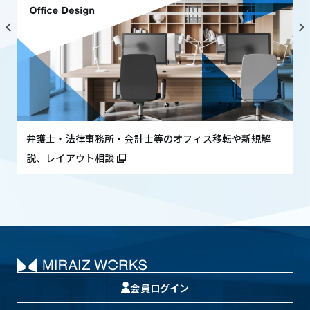
4.cookieについて
当社ウェブサイトは、お客さまに一層便利にご利
用いただくために、一部のページで「Cookie」と
いう技術を使用しています。Cookieにより、ウェ
ブサイトはお客さまのコンピュータを識別するこ
とができるようになりますが、お客さまのお名
前、ご住所、電話番号、メールアドレスといった
弁護士・法律事務所・会計士等のオフィス移転や新規解
個人を特定可能な情報を取得することは一切あり
説、レイアウト相談
ません。お客さまは、ご利用いただくブラウザの
設定によりCookieの受け取りを拒否したり、
Cookieを受け取ったときに警告を表示させたりす
ることができます。お客さまがCookieの受け取り
を拒否された場合も当社ウェブサイトをご利用い
ただけますが、一部機能がご利用になれない場合
があります。
会員ログイン