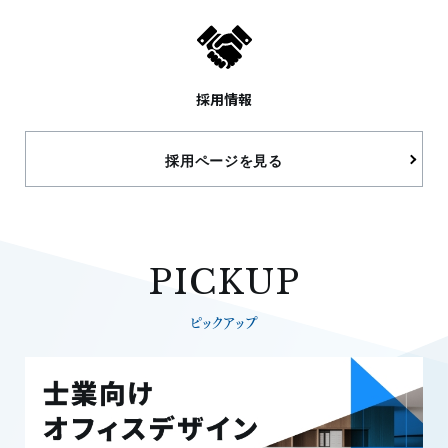
3.個人情報の第三者提供
当社は、以下の場合を除き、お客さまから取得し
採用情報
た個人情報を第三者に提供いたしません。
(1)お客さまの同意を得ている場合
(2)法令等の規定により、お客さまの同意を得なく
採用ページを見る
ても提供することが認められる場合
但し、次に掲げる場合は上記に定める第三者への
提供には該当いたしません。
PICKUP
(1)当社が利用目的の達成に必要な範囲内において
ピックアップ
個人情報の取扱いの全部または一部を委託する場
合
(2)合併その他の事由による事業の承継に伴って個
人情報が提供される場合