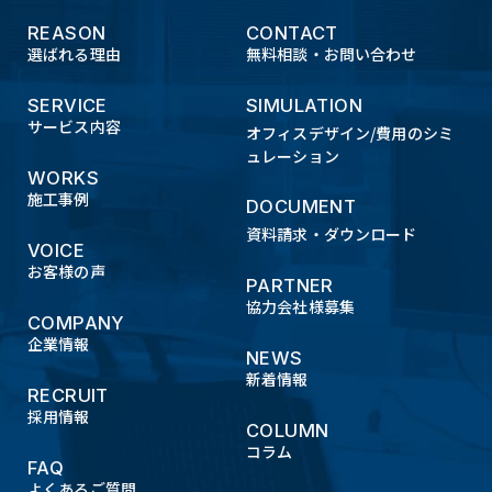
5.セキュリティについて
REASON
CONTACT
当社のウェブサイトでは、お客様の個人情報を安
選ばれる理由
無料相談・お問い合わせ
全に保護するために「SSL（Secure Sockets
SERVICE
SIMULATION
Layer）」という暗号化通信技術を使用しておりま
サービス内容
オフィスデザイン/費用のシミ
す。SSLに対応したブラウザを使用することで、お
ュレーション
客様の個人情報を自動的に暗号化して送受信して
WORKS
施工事例
います。但し、SSLに対応していないブラウザをご
DOCUMENT
使用の場合は、該当ページにアクセスできない、
資料請求・ダウンロード
VOICE
情報の入力ができない等の場合がありますのでご
お客様の声
PARTNER
注意ください。
協力会社様募集
COMPANY
企業情報
6.開示・訂正・停止について
NEWS
新着情報
当社は、当社が保有する個人情報について、お客
RECRUIT
採用情報
さまご本人からの開示・訂正などのご請求があっ
COLUMN
た場合は、適切に対応いたします。ご請求の方法は
コラム
FAQ
当ウェブサイト内のお問い合わせフォームより問
よくあるご質問