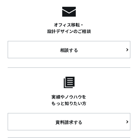
（本人確認を行うことを含みます）
(3)お客さまが利用中のサービスの新機能、更新情
報、キャンペーン等及び当社が提供する他のサー
オフィス移転・
ビスの案内のメールを送付すること
設計デザインのご相談
(4)ホームページのメンテナンス、重要なお知らせ
など必要に応じたご連絡をすること
相談する
(5)上記の利用目的に付随する目的のため
2.取得する個人情報について
(1)お客さまにご入力いただく情報
・住所、氏名、電子メールアドレス、電話番号等
実績やノウハウを
（お問い合わせフォームに準じます）
もっと知りたい方
(2)お客さまが当社の提供するサービスをご利用に
なる際に、自動的に収集されるお客さまの情報
資料請求する
・当社が運営するウェブサイトの閲覧履歴情報
・IPアドレス