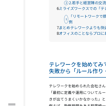
2.若手と経営陣の交
ミライズワークスでの「テ
「リモートワークで
例
まとめテレワークよりも快
オフィスのことならプロに
REASON
選ばれる理由
SERVICE
サービス内容
テレワークを始めてみ
オフィス移転プロジェクトマネジ
失敗から「ルール作り
オフィスファシリティ
オフィス
テレワークを始められた会社さん
WORKS
施工事例
「最初に定義や運用についてルー
きが出てうまくいかなかった」と
VOICE
例えば、勤務時間をある程度統一
お客様の声