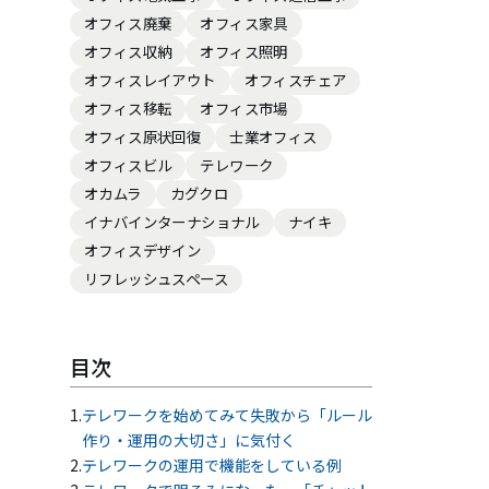
オフィス廃棄
オフィス家具
オフィス収納
オフィス照明
会員ログイン
オフィスレイアウト
オフィスチェア
オフィス移転
オフィス市場
オフィス原状回復
士業オフィス
NEWS
オフィスビル
テレワーク
新着情報
オカムラ
カグクロ
イナバインターナショナル
ナイキ
COLUMN
オフィスデザイン
コラム
リフレッシュスペース
FAQ
よくあるご質問
目次
テレワークを始めてみて失敗から「ルール
作り・運用の大切さ」に気付く
テレワークの運用で機能をしている例