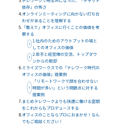
テレワークで明るみになった、「チャット
無料相談・お問い合わせ
依存」の怖さ
オンラインミーティングに向かない打ち合
わせがあることを理解する
オフィスデザイン/費用の
シミュレーション
「敢えて」オフィスに行くことの価値を考
察する
1.社内のためのアウトプットの場と
資料請求・ダウンロード
してのオフィスの価値
2.若手と経営陣の交流、トップダウ
ンからの脱却
協力会社様募集
ミライズワークスでの「テレワーク時代の
オフィスの価値」提案例
「リモートワークで顔を合わせない
時間が多い」という問題点に対する
提案例
会員サービス&オフィス家具通販
MIRAIZ PLUS
まとめテレワークよりも快適に働ける空間
をこれからもプロデュースする
ミライズプラス
オフィスのことならプロにおまかせ！なん
でもご相談ください！