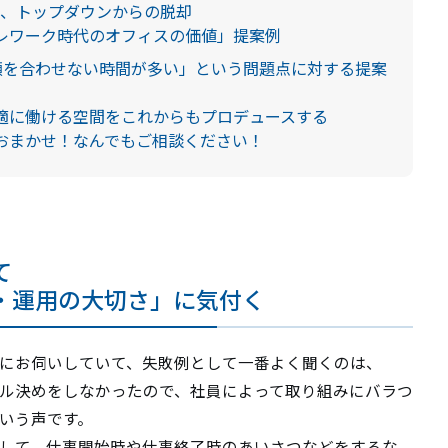
流、トップダウンからの脱却
レワーク時代のオフィスの価値」提案例
顔を合わせない時間が多い」という問題点に対する提案
適に働ける空間をこれからもプロデュースする
おまかせ！なんでもご相談ください！
て
メント
オフィス空間設計・デザイン
・運用の大切さ」に気付く
ビルリノベーション
にお伺いしていて、失敗例として一番よく聞くのは、
ル決めをしなかったので、社員によって取り組みにバラつ
いう声です。
して、仕事開始時や仕事終了時のあいさつなどをするな