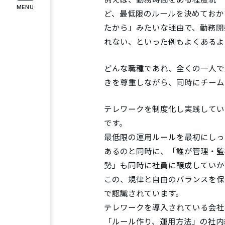
MENU
ど、最低限のルールを決めておか
インタビュー
お客様の声
たから」みたいな理由で、勤務開
れない、といった例もよくあるよ
COMPANY
企業情報
どんな職種であれ、全くの一人で
代表メッセージ
企業理念
会社
きを尊重しながら、同時にチーム
RECRUIT
採用情報
テレワークを制度化し実践してい
です。
スタッフ紹介
募集要項
エント
最低限の運用ルールを最初にしっ
あるのと同時に、「誰が管理・監
勢」も同時に社員に醸成していか
Instagram
Facebook
この、規律と自由のバランスを保
で認識されています。
テレワークを導入されている会社
「ルール作り、運用方法」の社内