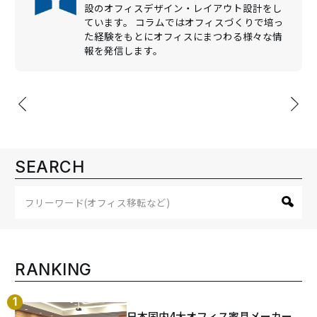
設のオフィスデザイン・レイアウト設計をし
ています。 コラムではオフィスづくりで培っ
た経験をもとにオフィスにまつわる様々な情
報を発信します。
投
稿
ナ
ビ
SEARCH
ゲ
ー
シ
ョ
ン
RANKING
日本国内4大オフィス家具メーカー